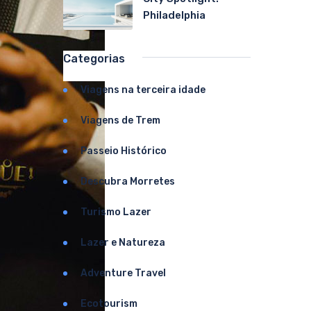
Philadelphia
Categorias
Viagens na terceira idade
Viagens de Trem
Passeio Histórico
Descubra Morretes
Turismo Lazer
Lazer e Natureza
Adventure Travel
Ecotourism