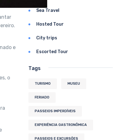
Sea Travel
antar
Hosted Tour
ereiro.
City trips
m
onado e
Escorted Tour
Tags
es, o
TURISMO
MUSEU
FERIADO
ara
PASSEIOS IMPERDÍVEIS
EXPERIÊNCIA GASTRONÔMICA
e
PASSEIOS E EXCURSÕES