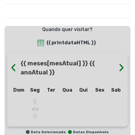
Quando quer visitar?
{{ printdataHTML }}
‹
›
{{ meses[mesAtual] }} {{
anoAtual }}
Dom
Seg
Ter
Qua
Qui
Sex
Sab
{{
dia
}}
Data Selecionada
Datas Disponíveis