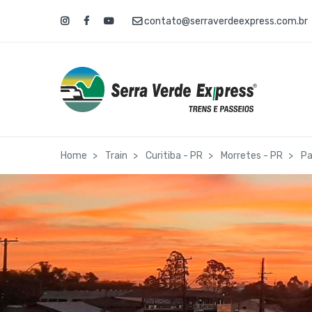
contato@serraverdeexpress.com.br
Home
Train
Curitiba - PR
Morretes - PR
Pa