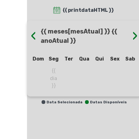
{{ printdataHTML }}
‹
›
{{ meses[mesAtual] }} {{
anoAtual }}
Dom
Seg
Ter
Qua
Qui
Sex
Sab
{{
dia
}}
Data Selecionada
Datas Disponíveis