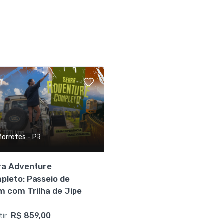
Morretes - PR
ra Adventure
pleto: Passeio de
m com Trilha de Jipe
R$ 859,00
tir