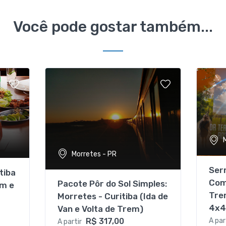
Você pode gostar também...
Morretes - PR
Ser
tiba
Com
Pacote Pôr do Sol Simples:
em e
Tre
Morretes - Curitiba (Ida de
4x4
Van e Volta de Trem)
A par
R$ 317,00
A partir