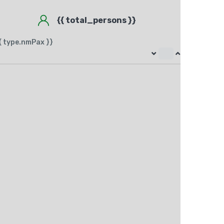
{{ total_persons }}
{ type.nmPax }}