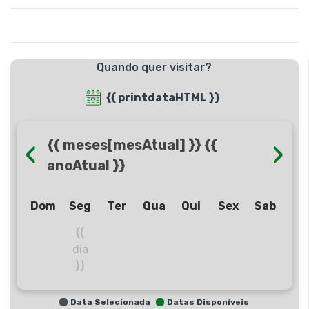
Quando quer visitar?
{{ printdataHTML }}
‹
›
{{ meses[mesAtual] }} {{
anoAtual }}
Dom
Seg
Ter
Qua
Qui
Sex
Sab
{{
dia
}}
Data Selecionada
Datas Disponíveis